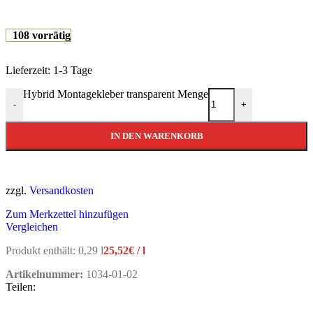
108 vorrätig
Lieferzeit:
1-3 Tage
Hybrid Montagekleber transparent Menge
-
+
IN DEN WARENKORB
zzgl.
Versandkosten
Zum Merkzettel hinzufügen
Vergleichen
Produkt enthält: 0,29
l
25,52
€
/
l
Artikelnummer:
1034-01-02
Teilen: