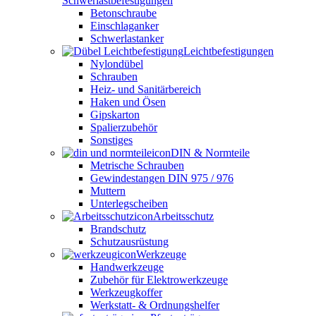
Schwerlastbefestigungen
Betonschraube
Einschlaganker
Schwerlastanker
Leichtbefestigungen
Nylondübel
Schrauben
Heiz- und Sanitärbereich
Haken und Ösen
Gipskarton
Spalierzubehör
Sonstiges
DIN & Normteile
Metrische Schrauben
Gewindestangen DIN 975 / 976
Muttern
Unterlegscheiben
Arbeitsschutz
Brandschutz
Schutzausrüstung
Werkzeuge
Handwerkzeuge
Zubehör für Elektrowerkzeuge
Werkzeugkoffer
Werkstatt- & Ordnungshelfer