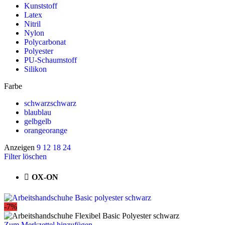
Kunststoff
Latex
Nitril
Nylon
Polycarbonat
Polyester
PU-Schaumstoff
Silikon
Farbe
schwarz
schwarz
blau
blau
gelb
gelb
orange
orange
Anzeigen
9
12
18
24
Filter löschen
OX-ON
-7%
Zum Merkzettel hinzufügen