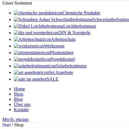
Unser Sortiment
Chemische Produkte
Schwerlastbefestig
Leichtbefestigung
DIN & Normteile
Arbeitsschutz
Werkzeuge
Pfostenträger
Projektbedarf
Solarbefestigung
Set Angebote
SALE
Home
Shop
Blog
Über uns
Kontakt
MwSt. ein/aus
Start
/
Shop