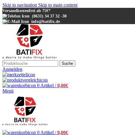
Skip to navigation
Skip to main content
Versandkostenfrei ab 75€*
(0631) 34 37 32 -30
info@batifix.de
Suche
Anmelden
0
Artikel
/
0,00
€
Menü
0
Artikel
/
0,00
€