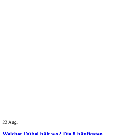
22
Aug.
Welcher Dübel hält wo? Die 8 häufigsten