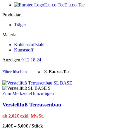
E.u.r.o.Tec
E.u.r.o.Tec
Produktart
Träger
Material
Kohlenstoffstahl
Kunststoff
Anzeigen
9
12
18
24
E.u.r.o.Tec
Filter löschen
Zum Merkzettel hinzufügen
Verstellfuß Terrassenbau
ab
2,02
€
exkl. MwSt.
2,40
€
–
5,00
€
/
Stück