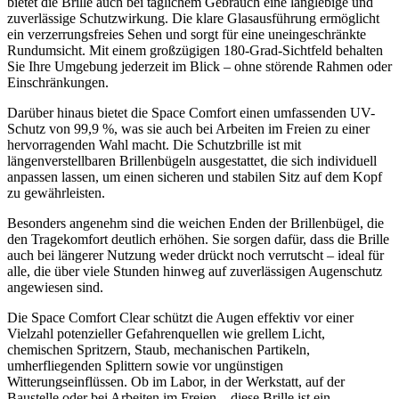
bietet die Brille auch bei täglichem Gebrauch eine langlebige und
zuverlässige Schutzwirkung. Die klare Glasausführung ermöglicht
ein verzerrungsfreies Sehen und sorgt für eine uneingeschränkte
Rundumsicht. Mit einem großzügigen 180-Grad-Sichtfeld behalten
Sie Ihre Umgebung jederzeit im Blick – ohne störende Rahmen oder
Einschränkungen.
Darüber hinaus bietet die Space Comfort einen umfassenden UV-
Schutz von 99,9 %, was sie auch bei Arbeiten im Freien zu einer
hervorragenden Wahl macht. Die Schutzbrille ist mit
längenverstellbaren Brillenbügeln ausgestattet, die sich individuell
anpassen lassen, um einen sicheren und stabilen Sitz auf dem Kopf
zu gewährleisten.
Besonders angenehm sind die weichen Enden der Brillenbügel, die
den Tragekomfort deutlich erhöhen. Sie sorgen dafür, dass die Brille
auch bei längerer Nutzung weder drückt noch verrutscht – ideal für
alle, die über viele Stunden hinweg auf zuverlässigen Augenschutz
angewiesen sind.
Die Space Comfort Clear schützt die Augen effektiv vor einer
Vielzahl potenzieller Gefahrenquellen wie grellem Licht,
chemischen Spritzern, Staub, mechanischen Partikeln,
umherfliegenden Splittern sowie vor ungünstigen
Witterungseinflüssen. Ob im Labor, in der Werkstatt, auf der
Baustelle oder bei Arbeiten im Freien – diese Brille ist ein