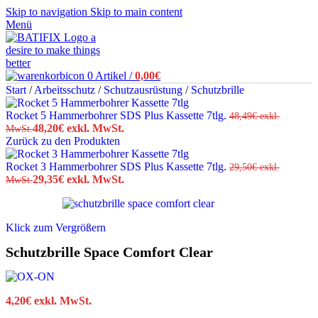
Skip to navigation
Skip to main content
Menü
0
Artikel
/
0,00
€
Start
/
Arbeitsschutz
/
Schutzausrüstung
/
Schutzbrille
Rocket 5 Hammerbohrer SDS Plus Kassette 7tlg.
48,49
€
exkl.
48,20
€
exkl. MwSt.
MwSt.
Zurück zu den Produkten
Rocket 3 Hammerbohrer SDS Plus Kassette 7tlg.
29,50
€
exkl.
29,35
€
exkl. MwSt.
MwSt.
Klick zum Vergrößern
Schutzbrille Space Comfort Clear
4,20
€
exkl. MwSt.