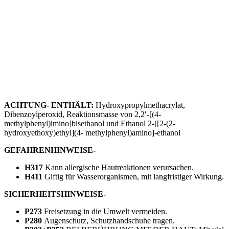
ACHTUNG-
ENTHÄLT:
Hydroxypropylmethacrylat,
Dibenzoylperoxid, Reaktionsmasse von 2,2′-[(4-
methylphenyl)imino]bisethanol und Ethanol 2-[[2-(2-
hydroxyethoxy)ethyl](4- methylphenyl)amino]-ethanol
GEFAHRENHINWEISE-
H317
Kann allergische Hautreaktionen verursachen.
H411
Giftig für Wasserorganismen, mit langfristiger Wirkung.
SICHERHEITSHINWEISE-
P273
Freisetzung in die Umwelt vermeiden.
P280
Augenschutz, Schutzhandschuhe tragen.