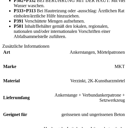
P302+P352
BEI BERÜHRUNG MIT DER HAUT: Mit viel
Wasser waschen.
P333+P313
Bei Hautreizung oder -ausschlag: Ärztlichen Rat
einholen/ärztliche Hilfe hinzuziehen.
P391
Verschüttete Mengen aufnehmen.
P501
Inhalt/Behälter gemäß den lokalen, regionalen,
nationalen und/oder internationalen Vorschriften einer
Abfallsammelstelle zuführen.
Zusätzliche Informationen
Art
Ankerstangen
,
Mörtelpatronen
Marke
MKT
Material
Verzinkt
,
2K-Kunstharzmörtel
Ankerstange + Verbundankerpatrone +
Lieferumfang
Setzwerkzeug
Geeignet für
gerissenen und ungerissenen Beton