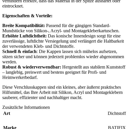
verhindern effektiv, dass das Material in der Spitze aushärtet oder
eintrocknet.
Eigenschaften & Vorteile:
Breite Kompatibilität:
Passend für die gängigen Standard-
Mundstücke von Silikon-, Acryl- und Montagekleberkartuschen.
Erhöhte Luftdichtheit:
Das konische Innendesign sorgt für eine
zuverlässige, luftdichte Versiegelung und verlängert die Haltbarkeit
der verwendeten Kleb- und Dichtstoffe.
Schnell & einfach
: Die Kappen lassen sich mühelos aufsetzen,
sitzen sicher und können jederzeit problemlos wieder abgenommen
werden.
Robust & wiederverwendbar:
Hergestellt aus stabilem Kunststoff
– langlebig, preiswert und bestens geeignet für Profi- und
Heimwerkerbedarf.
Diese Verschlusskappen sind ein kleines, aber äußerst praktisches
Hilfsmittel, das Ihre Arbeit mit Silikon, Acryl und Montageklebern
sauberer, effizienter und nachhaltiger macht.
Zusätzliche Informationen
Art
Dichtstoff
Marke
BATIFIX