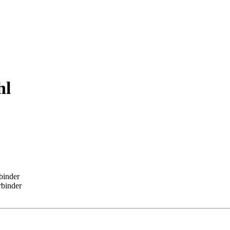
hl
binder
rbinder