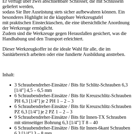
Er verfügt über zwei abschließbare Schlösser, die mit Schlüsseln
geliefert werden,
sodass Sie Ihre Ausrüstung stets sicher aufbewahren können. Ein
besonderes Highlight ist die klappbare Werkzeugtafel
mit praktischen Einstecktaschen, die eine übersichtliche Anordnung
der Werkzeuge ermöglicht.
Zudem sind die Werkzeuge gegen Herausfallen gesichert, was die
Handhabung und den Transport erleichtert.
Dieser Werkzeugkoffer ist die ideale Wahl für alle, die im
Sanitärbereich arbeiten oder eine fundierte Ausbildung anstreben.
Inhalt:
3 Schraubendreher-Einsätze / Bits für Schlitz-Schrauben 6,3
[1/4″] 4,5 – 6,5 mm
6 Schraubendreher-Einsätze / Bits für Kreuzschlitz-Schrauben
PH 6,3 [1/4″] je 2 PH 1 – 2 – 3
6 Schraubendreher-Einsätze / Bits für Kreuzschlitz-Schrauben
PZ 6,3 [1/4″] je 2 PZ 1 – 2 – 3
9 Schraubendreher-Einsätze / Bits für Innen-TX Schrauben
mit stirnseitiger Bohrung 6,3 [1/4″] T 8 – 40
6 Schraubendreher-Einsätze / Bits für Innen-6kant Schrauben
6,3 [1/4″] 3 – 8 mm