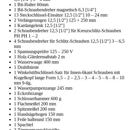
1 Bit-Halter 60mm
1 Bit-Schraubendreher magnetisch 6,3 [1/4″]
13 Steckschlüssel-Einsätze 12,5 [1/2″] 10 – 24 mm
2 Verlängerungen 12,5 [1/2″] 125 + 250 mm
1 Kardangelenk 12,5 [1/2″]
2 Schraubendreher 12,5 [1/2″] für Kreuzschlitz-Schrauben
PH PH 1 – 2
4 Schraubendreher für Schlitz-Schrauben 12,5 [1/2″] 3 – 6,5
mm
1 Spannungsprüfer 125 – 250 V
1 Holz-Gliedermaßstab 2 m
1 Wasserwaage 400 mm
1 Drahtbürste
1 Winkelstiftschlüssel-Satz für Innen-6kant Schrauben mit
Kugelkopf lange Form 1,5 – 2 – 2,5 – 3 – 4 – 5 – 6 – 8 – 10
mm 9-tlg.
1 Wasserpumpenzange 245 mm
1 Eckrohrzange
1 Schlosserhammer 600 g
1 Flachmeißel 200 mm
1 Spitzmeißel 200 mm
1 Handsägebogen 150 mm
1 Feile halbrund 150 mm
1 Spachtel
3 Zimmermannsbleistifte