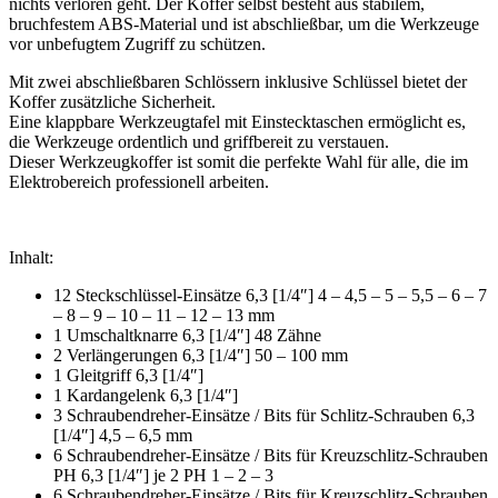
nichts verloren geht. Der Koffer selbst besteht aus stabilem,
bruchfestem ABS-Material und ist abschließbar, um die Werkzeuge
vor unbefugtem Zugriff zu schützen.
Mit zwei abschließbaren Schlössern inklusive Schlüssel bietet der
Koffer zusätzliche Sicherheit.
Eine klappbare Werkzeugtafel mit Einstecktaschen ermöglicht es,
die Werkzeuge ordentlich und griffbereit zu verstauen.
Dieser Werkzeugkoffer ist somit die perfekte Wahl für alle, die im
Elektrobereich professionell arbeiten.
Inhalt:
12 Steckschlüssel-Einsätze 6,3 [1/4″] 4 – 4,5 – 5 – 5,5 – 6 – 7
– 8 – 9 – 10 – 11 – 12 – 13 mm
1 Umschaltknarre 6,3 [1/4″] 48 Zähne
2 Verlängerungen 6,3 [1/4″] 50 – 100 mm
1 Gleitgriff 6,3 [1/4″]
1 Kardangelenk 6,3 [1/4″]
3 Schraubendreher-Einsätze / Bits für Schlitz-Schrauben 6,3
[1/4″] 4,5 – 6,5 mm
6 Schraubendreher-Einsätze / Bits für Kreuzschlitz-Schrauben
PH 6,3 [1/4″] je 2 PH 1 – 2 – 3
6 Schraubendreher-Einsätze / Bits für Kreuzschlitz-Schrauben