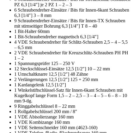
PZ 6,3 [1/4″] je 2 PZ 1 – 2 – 3
6 Schraubendreher-Einsätze / Bits für Innen-6kant Schrauben
6,3 [1/4″] 3 – 8 mm
9 Schraubendreher-Einsätze / Bits für Innen-TX Schrauben
mit stirnseitiger Bohrung 6,3 [1/4″] T 8 – 40
1 Bit-Halter 60mm
1 Bit-Schraubendreher magnetisch 6,3 [1/4″]
4 VDE Schraubendreher für Schlitz-Schrauben 2,5 – 4 – 5,5
– 6,5 mm
2 VDE Schraubendreher für Kreuzschlitz-Schrauben PH PH
1 – 2
1 Spannungsprüfer 125 – 250 V
12 Steckschlüssel-Einsätze 12,5 [1/2″] 10 – 22 mm
1 Umschaltknarre 12,5 [1/2″] 48 Zähne
2 Verlängerungen 12,5 [1/2″] 125 + 250 mm
1 Kardangelenk 12,5 [1/2″]
1 Winkelstiftschlüssel-Satz für Innen-6kant Schrauben mit
Kugelkopf lange Form 1,5 – 2 – 2,5 – 3 – 4 – 5 – 6 – 8 – 10
mm 9-tlg.
9 Ringgabelschlüssel 8 – 22 mm
1 Rollgabelschlüssel 200 mm / 8″
1 VDE Abisolierzange 160 mm
1 VDE Kombizange 160 mm
1 VDE Seitenschneider 160 mm (4623-160)
1 VDE Telefon-/Radio-/Flachrundzange 160 mm