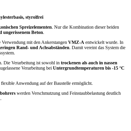
sterbasis, styrolfrei
onischen Spreizelementen
. Nur die Kombination dieser beiden
d ungerissenem Beton
.
 die Verwendung mit den Ankerstangen
VMZ-A
entwickelt wurde. In
geringen Rand- und Achsabständen
. Damit vereint das System die
ssystem.
. Die Verarbeitung ist sowohl in
trockenen als auch in nassen
 zugelassene Verarbeitung bei
Untergrundtemperaturen bis -15 °C
flexible Anwendung auf der Baustelle ermöglicht.
bohrers
werden Verschmutzung und Feinstaubbelastung deutlich
n
.