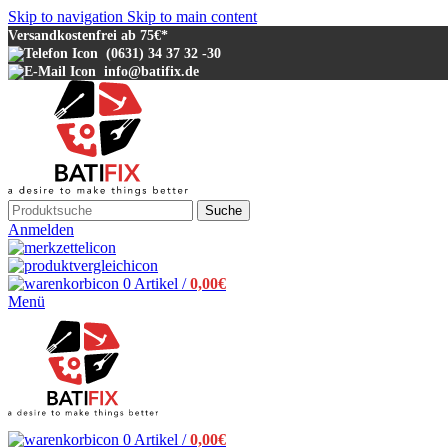
Skip to navigation
Skip to main content
Versandkostenfrei ab 75€*
(0631) 34 37 32 -30
info@batifix.de
Suche
Anmelden
0
Artikel
/
0,00
€
Menü
0
Artikel
/
0,00
€