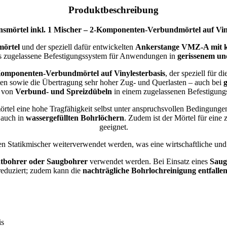
Produktbeschreibung
smörtel inkl. 1 Mischer – 2-Komponenten-Verbundmörtel auf Vinyle
mörtel
und der speziell dafür entwickelten
Ankerstange VMZ-A mit k
s zugelassene Befestigungssystem für Anwendungen in
gerissenem un
-Komponenten-Verbundmörtel auf Vinylesterbasis
, der speziell für
ten sowie die Übertragung sehr hoher Zug- und Querlasten – auch bei
e von
Verbund- und Spreizdübeln
in einem zugelassenen Befestigung
rtel eine hohe Tragfähigkeit selbst unter anspruchsvollen Bedingungen
auch in
wassergefüllten Bohrlöchern
. Zudem ist der Mörtel für eine
geeignet.
Statikmischer weiterverwendet werden, was eine wirtschaftliche und 
bohrer oder Saugbohrer
verwendet werden. Bei Einsatz eines
Saug
reduziert; zudem kann die
nachträgliche Bohrlochreinigung entfalle
is