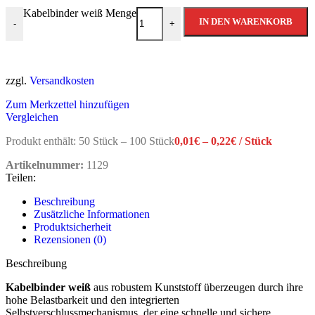
Kabelbinder weiß Menge
IN DEN WARENKORB
-
+
zzgl.
Versandkosten
Zum Merkzettel hinzufügen
Vergleichen
Produkt enthält: 50
Stück
– 100
Stück
0,01
€
–
0,22
€
/
Stück
Artikelnummer:
1129
Teilen:
Beschreibung
Zusätzliche Informationen
Produktsicherheit
Rezensionen (0)
Beschreibung
Kabelbinder weiß
aus robustem Kunststoff überzeugen durch ihre
hohe Belastbarkeit und den integrierten
Selbstverschlussmechanismus, der eine schnelle und sichere