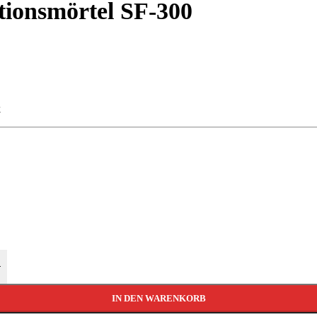
tionsmörtel SF-300
k
+
IN DEN WARENKORB