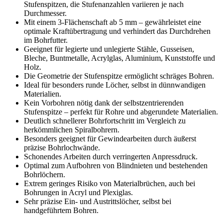
Stufenspitzen, die Stufenanzahlen variieren je nach
Durchmesser.
Mit einem 3-Flächenschaft ab 5 mm – gewährleistet eine
optimale Kraftübertragung und verhindert das Durchdrehen
im Bohrfutter.
Geeignet für legierte und unlegierte Stähle, Gusseisen,
Bleche, Buntmetalle, Acrylglas, Aluminium, Kunststoffe und
Holz.
Die Geometrie der Stufenspitze ermöglicht schräges Bohren.
Ideal für besonders runde Löcher, selbst in dünnwandigen
Materialien.
Kein Vorbohren nötig dank der selbstzentrierenden
Stufenspitze – perfekt für Rohre und abgerundete Materialien.
Deutlich schnellerer Bohrfortschritt im Vergleich zu
herkömmlichen Spiralbohrern.
Besonders geeignet für Gewindearbeiten durch äußerst
präzise Bohrlochwände.
Schonendes Arbeiten durch verringerten Anpressdruck.
Optimal zum Aufbohren von Blindnieten und bestehenden
Bohrlöchern.
Extrem geringes Risiko von Materialbrüchen, auch bei
Bohrungen in Acryl und Plexiglas.
Sehr präzise Ein- und Austrittslöcher, selbst bei
handgeführtem Bohren.