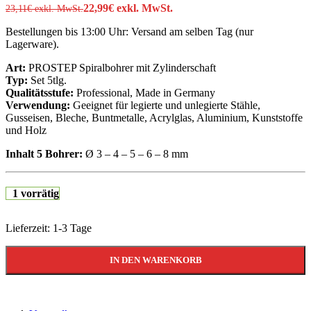
22,99
€
exkl. MwSt.
23,11
€
exkl. MwSt.
Bestellungen bis 13:00 Uhr: Versand am selben Tag (nur
Lagerware).
Art:
PROSTEP Spiralbohrer mit Zylinderschaft
Typ:
Set 5tlg.
Qualitätsstufe:
Professional, Made in Germany
Verwendung:
Geeignet für legierte und unlegierte Stähle,
Gusseisen, Bleche, Buntmetalle, Acrylglas, Aluminium, Kunststoffe
und Holz
Inhalt 5 Bohrer:
Ø 3 – 4 – 5 – 6 – 8 mm
1 vorrätig
Lieferzeit:
1-3 Tage
IN DEN WARENKORB