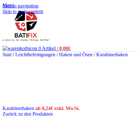
Menü
Skip to navigation
Skip to main content
0
Artikel
/
0,00
€
Start
/
Leichtbefestigungen
/
Haken und Ösen
/
Karabinerhaken
Karabinerhaken
ab
0,24
€
exkl. MwSt.
Zurück zu den Produkten