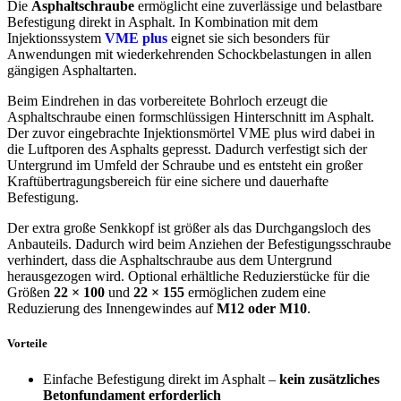
Die
Asphaltschraube
ermöglicht eine zuverlässige und belastbare
Befestigung direkt in Asphalt. In Kombination mit dem
Injektionssystem
VME plus
eignet sie sich besonders für
Anwendungen mit wiederkehrenden Schockbelastungen in allen
gängigen Asphaltarten.
Beim Eindrehen in das vorbereitete Bohrloch erzeugt die
Asphaltschraube einen formschlüssigen Hinterschnitt im Asphalt.
Der zuvor eingebrachte Injektionsmörtel VME plus wird dabei in
die Luftporen des Asphalts gepresst. Dadurch verfestigt sich der
Untergrund im Umfeld der Schraube und es entsteht ein großer
Kraftübertragungsbereich für eine sichere und dauerhafte
Befestigung.
Der extra große Senkkopf ist größer als das Durchgangsloch des
Anbauteils. Dadurch wird beim Anziehen der Befestigungsschraube
verhindert, dass die Asphaltschraube aus dem Untergrund
herausgezogen wird. Optional erhältliche Reduzierstücke für die
Größen
22 × 100
und
22 × 155
ermöglichen zudem eine
Reduzierung des Innengewindes auf
M12 oder M10
.
Vorteile
Einfache Befestigung direkt im Asphalt –
kein zusätzliches
Betonfundament erforderlich