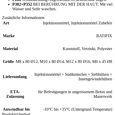
P302+P352
BEI BERÜHRUNG MIT DER HAUT: Mit viel
Wasser und Seife waschen.
Zusätzliche Informationen
Art
Injektionsmörtel
,
Injektionsmörtel Zubehör
Marke
BATIFIX
Material
Kunststoff
,
Verzinkt
,
Polyester
Größe
M8 x 80 Ø12
,
M10 x 80 Ø14
,
M12 x 80 Ø16
,
M6 x 45 Ø8
Injektionsmörtel + Statikmischer + Siebhülsen +
Lieferumfang
Innengewindehülsen
ETA-
für Befestigungen in ungerissenem Beton und
Zulassung
Mauerwerk
Anwendbar bis
-10°C bis +35°C (Untergrund Temperatur)
Produktsicherheit