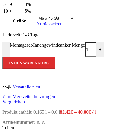
5 - 9
3%
10 +
5%
Größe
Zurücksetzen
Lieferzeit:
1-3 Tage
Montageset-Innengewindeanker Menge
-
+
IN DEN WARENKORB
zzgl.
Versandkosten
Zum Merkzettel hinzufügen
Vergleichen
Produkt enthält: 0,165
l
– 0,6
l
82,42
€
–
40,00
€
/
l
Artikelnummer:
n. v.
Teilen: