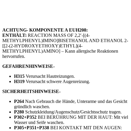
ACHTUNG-
KOMPONENTE A EUH208:
ENTHÄLT:
REACTION MASS OF 2,2′-[(4-
METHYLPHENYL)IMINO]BISETHANOL AND ETHANOL 2-
[[2-(2-HYDROXYETHOXY)ETHYL](4-
METHYLPHENYL)AMINO] – Kann allergische Reaktionen
hervorrufen.
GEFAHRENHINWEISE-
H315
Verursacht Hautreizungen.
H319
Verursacht schwere Augenreizung.
SICHERHEITSHINWEISE-
P264
Nach Gebrauch die Hände, Unterarme und das Gesicht
gründlich waschen.
P280
Schutzkleidung/Augenschutz/Gesichtsschutz tragen.
P302+P352
BEI BERÜHRUNG MIT DER HAUT: Mit viel
Wasser und Seife waschen.
P305+P351+P338
BEI KONTAKT MIT DEN AUGEN: