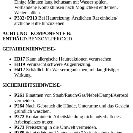
Einige Minuten lang behutsam mit Wasser spülen.
Vorhandene Kontaktlinsen nach Möglichkeit entfernen.
Weiter spülen.
P332+P313
Bei Hautreizung: Ärztlichen Rat einholen/
ärztliche Hilfe hinzuziehen.
ACHTUNG
–
KOMPONENTE
B:
ENTHÄLT:
BENZOYLPEROXID
GEFAHRENHINWEISE-
H317
Kann allergische Hautreaktionen verursachen.
H319
Verursacht schwere Augenreizung.
H412
Schädlich für Wasserorganismen, mit langfristiger
Wirkung.
SICHERHEITSHINWEISE-
P261
Einatmen von Staub/Rauch/Gas/Nebel/Dampf/Aerosol
vermeiden.
P264
Nach Gebrauch die Hände, Unterarme und das Gesicht
gründlich waschen.
P272
Kontaminierte Arbeitskleidung nicht außerhalb des
Arbeitsplatzes tragen.
P273
Freisetzung in die Umwelt vermeiden.
P280
Schutzkleidung/Augenschutz/Gesichtsschutz tragen.