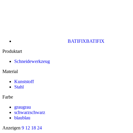
BATIFIX
BATIFIX
Produktart
Schneidewerkzeug
Material
Kunststoff
Stahl
Farbe
grau
grau
schwarz
schwarz
blau
blau
Anzeigen
9
12
18
24