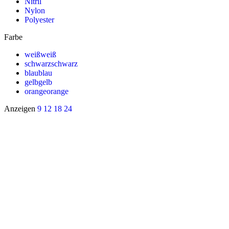
Nitril
Nylon
Polyester
Farbe
weiß
weiß
schwarz
schwarz
blau
blau
gelb
gelb
orange
orange
Anzeigen
9
12
18
24