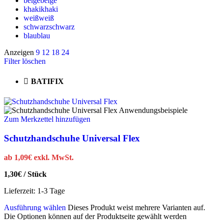
beige
beige
khaki
khaki
weiß
weiß
schwarz
schwarz
blau
blau
Anzeigen
9
12
18
24
Filter löschen
BATIFIX
Zum Merkzettel hinzufügen
Schutzhandschuhe Universal Flex
ab
1,09
€
exkl. MwSt.
1,30
€
/
Stück
Lieferzeit:
1-3 Tage
Ausführung wählen
Dieses Produkt weist mehrere Varianten auf.
Die Optionen können auf der Produktseite gewählt werden