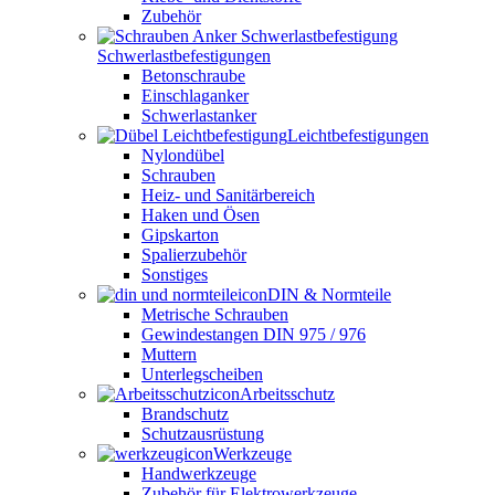
Zubehör
Schwerlastbefestigungen
Betonschraube
Einschlaganker
Schwerlastanker
Leichtbefestigungen
Nylondübel
Schrauben
Heiz- und Sanitärbereich
Haken und Ösen
Gipskarton
Spalierzubehör
Sonstiges
DIN & Normteile
Metrische Schrauben
Gewindestangen DIN 975 / 976
Muttern
Unterlegscheiben
Arbeitsschutz
Brandschutz
Schutzausrüstung
Werkzeuge
Handwerkzeuge
Zubehör für Elektrowerkzeuge