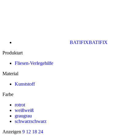
BATIFIX
BATIFIX
Produktart
Fliesen-Verlegehilfe
Material
Kunststoff
Farbe
rot
rot
weiß
weiß
grau
grau
schwarz
schwarz
Anzeigen
9
12
18
24